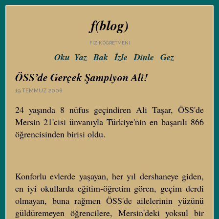
f(blog)
FIZIK ÖĞRETMENI
Oku
Yaz
Bak
İzle
Dinle
Gez
ÖSS’de Gerçek Şampiyon Ali!
19 TEMMUZ 2008
24 yaşında 8 nüfus geçindiren Ali Taşar, ÖSS'de
Mersin 21'cisi ünvanıyla Türkiye'nin en başarılı 866
öğrencisinden birisi oldu.
Konforlu evlerde yaşayan, her yıl dershaneye giden,
en iyi okullarda eğitim-öğretim gören, geçim derdi
olmayan, buna rağmen ÖSS'de ailelerinin yüzünü
güldüremeyen öğrencilere, Mersin'deki yoksul bir