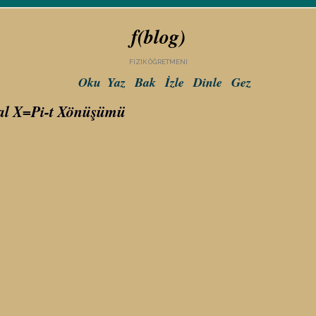
f(blog)
FIZIK ÖĞRETMENI
Oku
Yaz
Bak
İzle
Dinle
Gez
gral X=Pi-t Xönüşümü