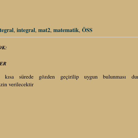
ntegral
integral
mat2
matematik
ÖSS
,
,
,
,
OK:
ER
 kısa sürede gözden geçirilip uygun bulunması dur
zin verilecektir