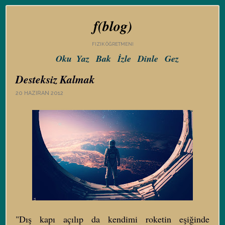
f(blog)
FIZIK ÖĞRETMENI
Oku
Yaz
Bak
İzle
Dinle
Gez
Desteksiz Kalmak
20 HAZIRAN 2012
"Dış kapı açılıp da kendimi roketin eşiğinde