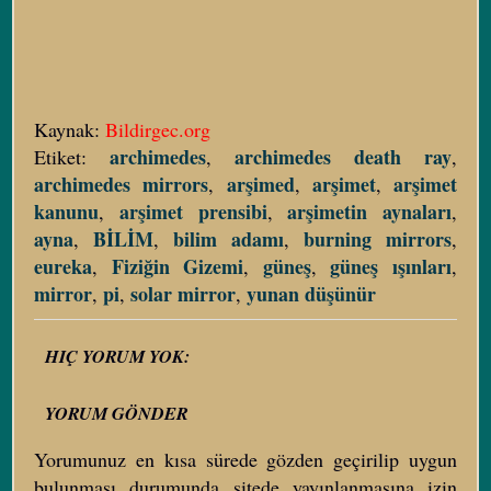
Kaynak:
Bildirgec.org
archimedes
archimedes death ray
Etiket:
,
,
archimedes mirrors
arşimed
arşimet
arşimet
,
,
,
kanunu
arşimet prensibi
arşimetin aynaları
,
,
,
ayna
BİLİM
bilim adamı
burning mirrors
,
,
,
,
eureka
Fiziğin Gizemi
güneş
güneş ışınları
,
,
,
,
mirror
pi
solar mirror
yunan düşünür
,
,
,
HIÇ YORUM YOK:
YORUM GÖNDER
Yorumunuz en kısa sürede gözden geçirilip uygun
bulunması durumunda sitede yayınlanmasına izin