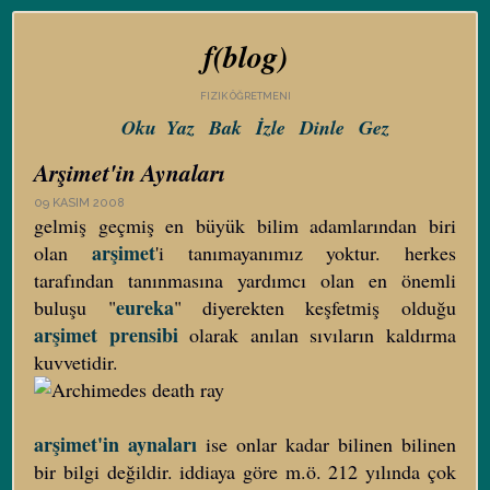
f(blog)
FIZIK ÖĞRETMENI
Oku
Yaz
Bak
İzle
Dinle
Gez
Arşimet'in Aynaları
09 KASIM 2008
gelmiş geçmiş en büyük bilim adamlarından biri
arşimet
olan
'i tanımayanımız yoktur. herkes
tarafından tanınmasına yardımcı olan en önemli
eureka
buluşu "
" diyerekten keşfetmiş olduğu
arşimet prensibi
olarak anılan sıvıların kaldırma
kuvvetidir.
arşimet'in aynaları
ise onlar kadar bilinen bilinen
bir bilgi değildir. iddiaya göre m.ö. 212 yılında çok