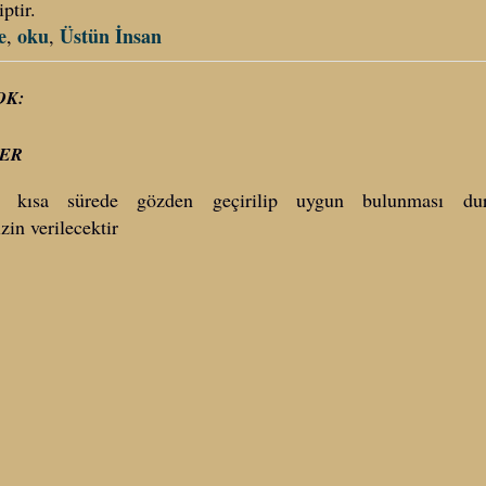
ptir.
e
oku
Üstün İnsan
,
,
OK:
ER
 kısa sürede gözden geçirilip uygun bulunması dur
zin verilecektir