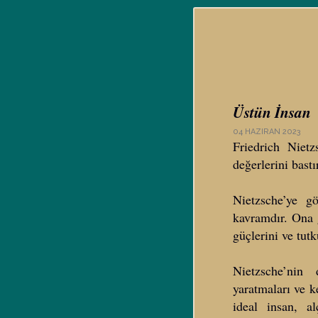
Üstün İnsan
04 HAZIRAN 2023
Friedrich Nietz
değerlerini bast
Nietzsche’ye g
kavramdır. Ona g
güçlerini ve tut
Nietzsche’nin 
yaratmaları ve k
ideal insan, a