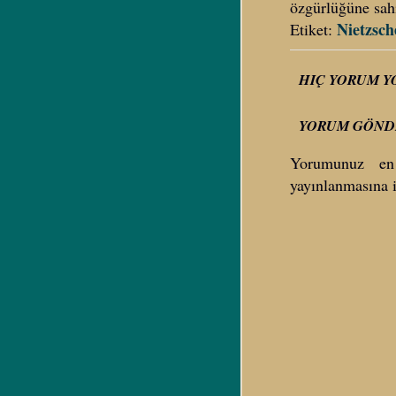
özgürlüğüne sahi
Nietzsch
Etiket:
HIÇ YORUM Y
YORUM GÖND
Yorumunuz en
yayınlanmasına i