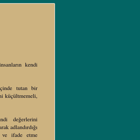
insanların kendi
çinde tutan bir
ini küçültmemeli,
ndi değerlerini
arak adlandırdığı
a ve ifade etme