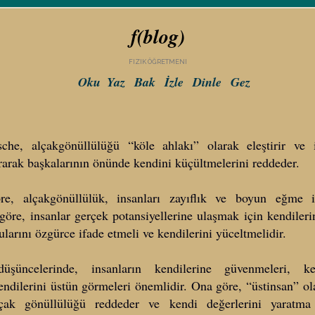
f(blog)
FIZIK ÖĞRETMENI
Oku
Yaz
Bak
İzle
Dinle
Gez
sche, alçakgönüllülüğü “köle ahlakı” olarak eleştirir ve 
ırarak başkalarının önünde kendini küçültmelerini reddeder.
öre, alçakgönüllülük, insanları zayıflık ve boyun eğme i
öre, insanlar gerçek potansiyellerine ulaşmak için kendiler
kularını özgürce ifade etmeli ve kendilerini yüceltmelidir.
düşüncelerinde, insanların kendilerine güvenmeleri, ke
endilerini üstün görmeleri önemlidir. Ona göre, “üstinsan” ol
lçak gönüllülüğü reddeder ve kendi değerlerini yaratm